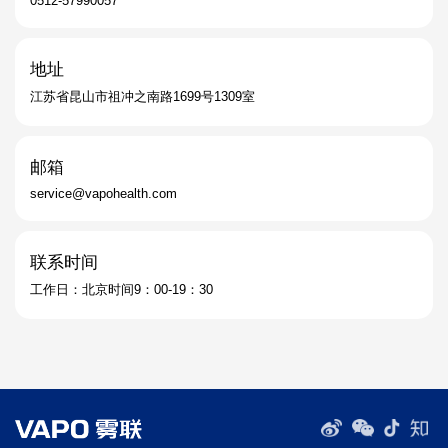
0512-57990057
地址
江苏省昆山市祖冲之南路1699号1309室
邮箱
service@vapohealth.com
联系时间
工作日：北京时间9：00-19：30