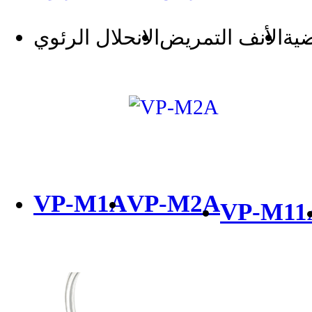
ضية
الأنف التمريض
الانحلال الرئوي
VP-M1A
VP-M2A
VP-M11