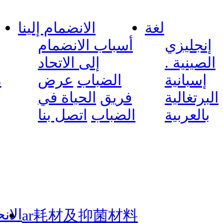
لغة
الانضمام إلينا
إنجليزي
أسباب الانضمام
الصينية .
إلى الاتحاد
إسبانية
الضباب
عرض
م
البرتغالية
فريق
الحياة في
بالعربية
الضباب
اتصل بنا
الان
ar耗材及抑菌材料