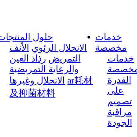
خدمات
حلول المنتجات
مخصصة
الانحلال الرئوي
الأنف
خدمات
التمريض
رذاذ العين
خصصة
والرعاية التمريضية
القدرة
ar耗材
الانحلال وغيرها
على
及抑菌材料
تصميم
مراقبة
الجودة