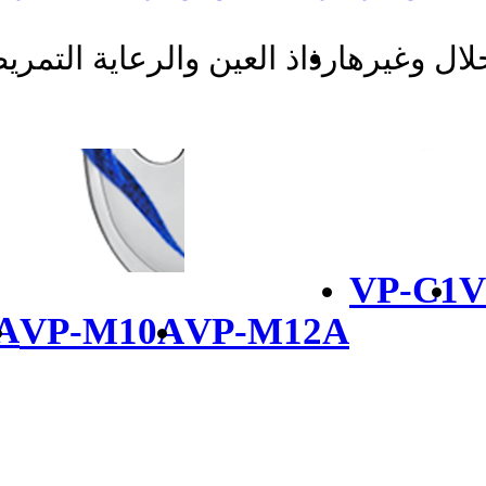
حلال وغيرها
رذاذ العين والرعاية التمري
VP-C1
V
A
VP-M10A
VP-M12A