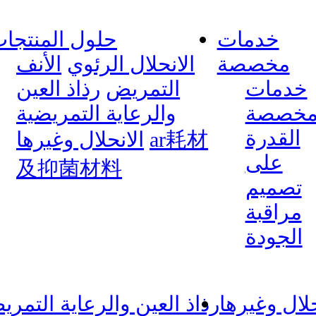
خدمات
حلول المنتجا
مخصصة
الانحلال الرئوي
الأنف
خدمات
التمريض
رذاذ العين
خصصة
والرعاية التمريضية
القدرة
ar耗材
الانحلال وغيرها
على
及抑菌材料
تصميم
مراقبة
الجودة
حلال وغيرها
رذاذ العين والرعاية التمري