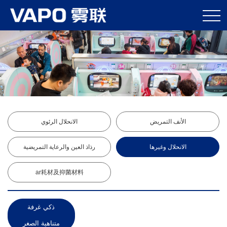
الأنف التمريض
الانحلال الرئوي
الانحلال وغيرها
رذاذ العين والرعاية التمريضية
ar耗材及抑菌材料
ذكي غرفة
متناهية الصغر