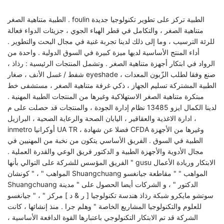
الطبية متناهية الصغر . foulin الطبية تركز على تطوير تكنولوجيا جديدة
متناهية الصغر ، والتكامل في قطر الهباء الجوي ، جزيئات الدواء فعالة
للرئة الترسيب ، وما إلى ذلك لدينا تجربة غنية في مجال البحث والتطوير .
أداء المنتج الأساسية لديها ميزة كبيرة في السوق الدولية . واحدة من
الرواد في ابتكار أجهزة متناهية الصغر . وتشمل المنتجات الرئيسية : رذاذ ،
شفط / غسل الأنف ، صغار eyeshade ، صنع وفقا لطلب الزّبون المعدات
الطبية المشتركة تسليم الجهاز ، ذكي غرفة متناهية الصغر ، مستشفى خط
مبتكرة متناهية الصغر الاستهلاكية وغيرها من المنتجات الطبية المهنية .
لدينا الكمال ايزو 13485 نظام إدارة الجودة ، والمنتجات قد حصلت على م
، ادارة الاغذية والعقاقير ، اليابان الصحة والرعاية الصحية ، البرازيل
inmetro أوكرانيا UA TR ، فضلا عن شهادة CFDA وغيرها من الأجهزة
الطبية في السوق . الفريق الأساسي يتكون من نخبة من المهنيين في
مجال الأدوية والأجهزة الطبية و الدكتور فريق الوعي والقدرة العملية .
الفريق المؤسس للشركة على التوالي بأنها " gusu الابتكار وريادة الأعمال
المواهب " ، " كونشان Shuangchuang المواهب " " مقاطعة جيانغسو
Shuangchuang الدكتور " ، و الشركات أيضا الحصول على " مدينة
سوتشو مايكرو شبكة رذاذ هندسة تكنولوجيا [ ر & د ] مركز " ، " جيانغسو
للعلوم والتكنولوجيا المشاريع الخاصة " وهلم جرا . منذ إنشائها ، كانت
الشركة قد تم الابتكار التكنولوجي باعتبارها القوة الدافعة الأساسية ،